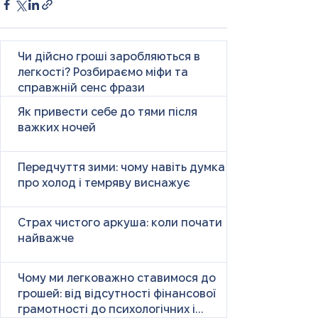
Чи дійсно гроші заробляються в
легкості? Розбираємо міфи та
справжній сенс фрази
Як привести себе до тями після
важких ночей
Передчуття зими: чому навіть думка
про холод і темряву виснажує
Страх чистого аркуша: коли почати
найважче
Чому ми легковажно ставимося до
грошей: від відсутності фінансової
грамотності до психологічних і