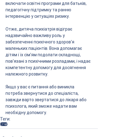
включати освітні програми для батьків, 
педагогічну підтримку та ранню 
інтервенцію у ситуаціях ризику.
Отже, дитяча психіатрія відіграє 
надзвичайно важливу роль у 
забезпеченні психічного здоров'я 
маленьких пацієнтів. Вона допомагає 
дітям і їх сім'ям подолати складнощі, 
пов'язані з психічними розладами, і надає 
компетентну допомогу для досягнення 
належного розвитку.
Якщо у вас є питання або виникла 
потреба звернутися до спеціаліста, 
завжди варто звертатися до лікаря або 
психолога, який зможе надати вам 
необхідну допомогу.
Теги:
👉 це