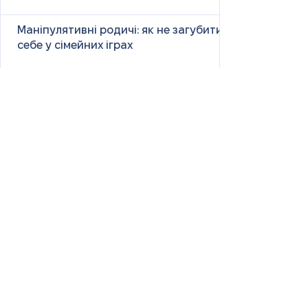
Маніпулятивні родичі: як не загубити
себе у сімейних іграх
Психологія першого враження: як
мозок оцінює нових людей
Як знайти партнера: психологія,
наука та практичні поради
Як навчитися насолоджуватися
життям: психологія, наука і практика
Як ефективно вчити та
запам’ятовувати нові слова: наука і
практика
Страх жити «від зарплати до