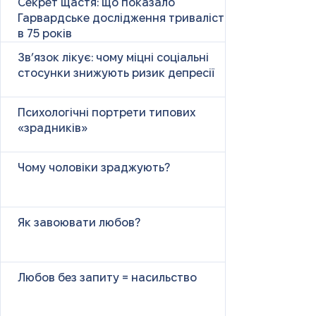
Секрет щастя: що показало
Гарвардське дослідження тривалістю
в 75 років
Зв’язок лікує: чому міцні соціальні
стосунки знижують ризик депресії
Психологічні портрети типових
«зрадників»
Чому чоловіки зраджують?
Як завоювати любов?
Любов без запиту = насильство