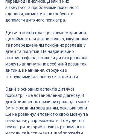
перешкод і викликів. Деякі з них 
зіткнуться із проблемами психічного 
здоров'я, які можуть потребувати 
допомоги дитячого психіатра.
Дитяча психіатрія - це галузь медицини, 
що займається діагностикою, лікуванням 
та попередженням психічних розладів у 
дітей та підлітків. Це надзвичайно 
важлива сфера, оскільки дитячі розлади 
можуть вплинути на всебічний розвиток 
дитини, її навчання, стосунки з 
оточуючими і загальну якість життя.
Один із основних аспектів дитячої 
психіатрії - це встановлення діагнозу. В 
дітей виявлення психічних розладів може 
бути складним завданням, оскільки вони 
ще не розвинули повністю свою мовну та 
пізнавальну спроможність. Тому дитячі 
психіатри використовують різноманітні 
методи та інструменти, щоб зрозуміти 