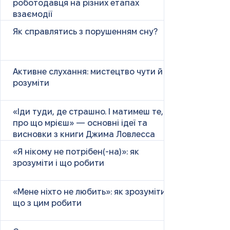
роботодавця на різних етапах
взаємодії
Як справлятись з порушенням сну?
Активне слухання: мистецтво чути й
розуміти
«Іди туди, де страшно. І матимеш те,
про що мрієш» — основні ідеї та
висновки з книги Джима Ловлесса
«Я нікому не потрібен(-на)»: як
зрозуміти і що робити
«Мене ніхто не любить»: як зрозуміти і
що з цим робити