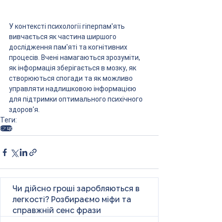
У контексті психології гіперпам'ять 
вивчається як частина ширшого 
дослідження пам'яті та когнітивних 
процесів. Вчені намагаються зрозуміти, 
як інформація зберігається в мозку, як 
створюються спогади та як можливо 
управляти надлишковою інформацією 
для підтримки оптимального психічного 
здоров'я.
Теги:
👉 це
Чи дійсно гроші заробляються в
легкості? Розбираємо міфи та
справжній сенс фрази