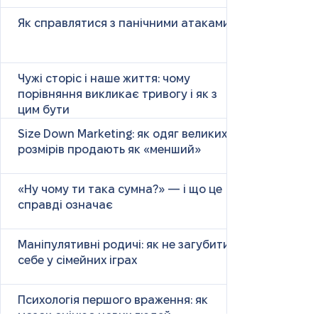
Як справлятися з панічними атаками
Чужі сторіс і наше життя: чому
порівняння викликає тривогу і як з
цим бути
Size Down Marketing: як одяг великих
розмірів продають як «менший»
«Ну чому ти така сумна?» — і що це
справді означає
Маніпулятивні родичі: як не загубити
себе у сімейних іграх
Психологія першого враження: як
мозок оцінює нових людей