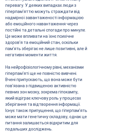
перевагу. У деяких випадках люди з 
гіперпам'яттю можуть страждати від 
надмірної завантаженості інформацією 
або емоційного навантаження через 
постійні та детальні спогади про минуле. 
Це може впливати на їхнє психічне 
здоров'я та емоційний стан, оскільки 
пам'ять зберігає не лише позитивні, але й 
негативні моменти життя.
На нейрофізіологічному рівні, механізми 
гіперпам'яті ще не повністю вивчені. 
Вчені припускають, що вона може бути 
пов'язана з підвищеною активністю 
певних зон мозку, зокрема гіпокампу, 
який відіграє ключову роль у процесах 
зберігання та відтворення інформації. 
Існує також припущення, що гіперпам'ять 
може мати генетичну складову, однак це 
питання залишається відкритим для 
подальших досліджень.