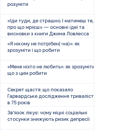
розуміти
«Іди туди, де страшно. І матимеш те,
про що мрієш» — основні ідеї та
висновки з книги Джима Ловлесса
«Я нікому не потрібен(-на)»: як
зрозуміти і що робити
«Мене ніхто не любить»: як зрозуміти і
що з цим робити
Секрет щастя: що показало
Гарвардське дослідження тривалістю
в 75 років
Зв’язок лікує: чому міцні соціальні
стосунки знижують ризик депресії