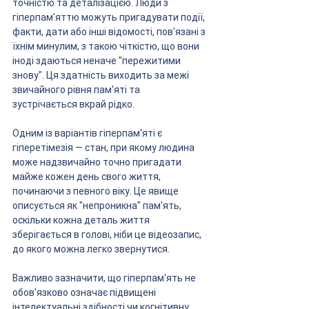
точністю та деталізацією. Люди з 
гіперпам'яттю можуть пригадувати події, 
факти, дати або інші відомості, пов'язані з 
їхнім минулим, з такою чіткістю, що вони 
іноді здаються неначе "пережитими 
знову". Ця здатність виходить за межі 
звичайного рівня пам'яті та 
зустрічається вкрай рідко.
Одним із варіантів гіперпам'яті є 
гіперетімезія — стан, при якому людина 
може надзвичайно точно пригадати 
майже кожен день свого життя, 
починаючи з певного віку. Це явище 
описується як "непроникна" пам'ять, 
оскільки кожна деталь життя 
зберігається в голові, ніби це відеозапис, 
до якого можна легко звернутися.
Важливо зазначити, що гіперпам'ять не 
обов'язково означає підвищені 
інтелектуальні здібності чи когнітивну 