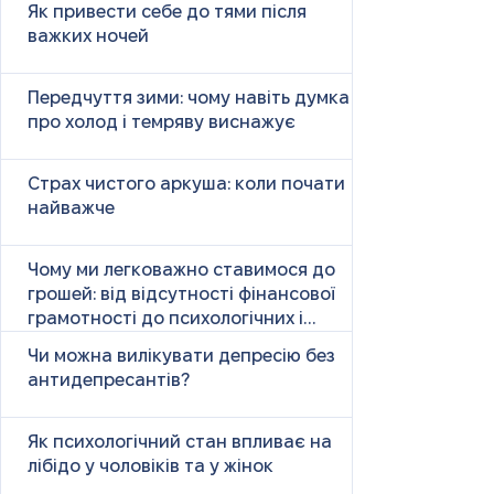
Як привести себе до тями після
важких ночей
Передчуття зими: чому навіть думка
про холод і темряву виснажує
Страх чистого аркуша: коли почати
найважче
Чому ми легковажно ставимося до
грошей: від відсутності фінансової
грамотності до психологічних і
психічних причин
Чи можна вилікувати депресію без
антидепресантів?
Як психологічний стан впливає на
лібідо у чоловіків та у жінок