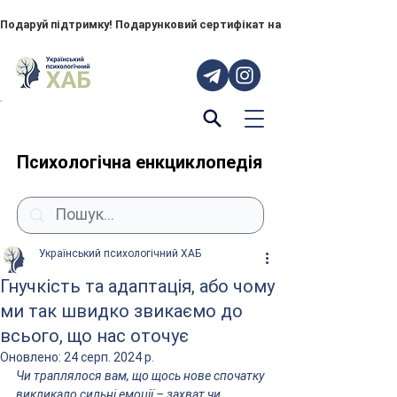
Подаруй підтримку! Подарунковий сертифікат на "ПОРУЧ" – тепер до
Психологічна енкциклопедія
Український психологічний ХАБ
Гнучкість та адаптація, або чому
ми так швидко звикаємо до
всього, що нас оточує
Оновлено:
24 серп. 2024 р.
Чи траплялося вам, що щось нове спочатку 
викликало сильні емоції – захват чи, 