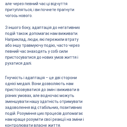
але через певний час ці відчуття 
притупляться, і ви почнете прагнути 
чогось нового.
З іншого боку, адаптація до негативних 
подій також допомагає нам виживати. 
Наприклад, люди, які пережили втрату 
або іншу травмуючу подію, часто через 
певний час знаходять у собі сили 
пристосуватися до нових умов життя і 
рухатися далі.
Гнучкість і адаптація – це дві сторони 
однієї медалі. Вони дозволяють нам 
пристосовуватися до змін і виживати в 
різних умовах, але водночас можуть 
зменшувати нашу здатність отримувати 
задоволення від стабільних, позитивних 
подій. Розуміння цих процесів допомагає 
нам краще розуміти свої реакції на зміни і 
контролювати власне життя. 