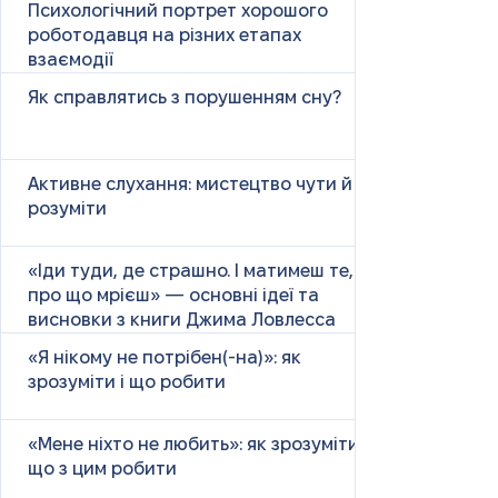
Психологічний портрет хорошого
роботодавця на різних етапах
взаємодії
Як справлятись з порушенням сну?
Активне слухання: мистецтво чути й
розуміти
«Іди туди, де страшно. І матимеш те,
про що мрієш» — основні ідеї та
висновки з книги Джима Ловлесса
«Я нікому не потрібен(-на)»: як
зрозуміти і що робити
«Мене ніхто не любить»: як зрозуміти і
що з цим робити