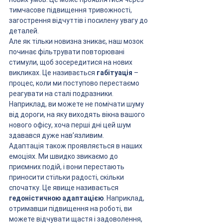
тимчасове підвищення тривожності, 
загострення відчуттів і посилену увагу до 
деталей.
Але як тільки новизна зникає, наш мозок 
починає фільтрувати повторювані 
стимули, щоб зосередитися на нових 
викликах. Це називається 
габітуація
 – 
процес, коли ми поступово перестаємо 
реагувати на сталі подразники. 
Наприклад, ви можете не помічати шуму 
від дороги, на яку виходять вікна вашого 
нового офісу, хоча перші дні цей шум 
здавався дуже нав’язливим.
Адаптація також проявляється в наших 
емоціях. Ми швидко звикаємо до 
приємних подій, і вони перестають 
приносити стільки радості, скільки 
спочатку. Це явище називається 
гедоністичною адаптацією
. Наприклад, 
отримавши підвищення на роботі, ви 
можете відчувати щастя і задоволення, 