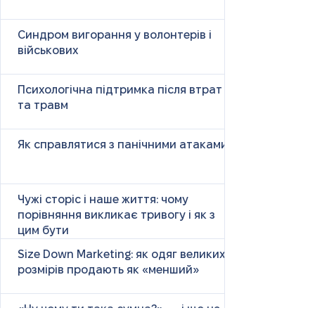
Синдром вигорання у волонтерів і
військових
Психологічна підтримка після втрат
та травм
Як справлятися з панічними атаками
Чужі сторіс і наше життя: чому
порівняння викликає тривогу і як з
цим бути
Size Down Marketing: як одяг великих
розмірів продають як «менший»
«Ну чому ти така сумна?» — і що це