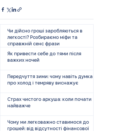
Чи дійсно гроші заробляються в
легкості? Розбираємо міфи та
справжній сенс фрази
Як привести себе до тями після
важких ночей
Передчуття зими: чому навіть думка
про холод і темряву виснажує
Страх чистого аркуша: коли почати
найважче
Чому ми легковажно ставимося до
грошей: від відсутності фінансової