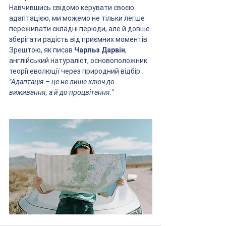
Навчившись свідомо керувати своєю 
адаптацією, ми можемо не тільки легше 
переживати складні періоди, але й довше 
зберігати радість від приємних моментів. 
Зрештою, як писав 
Чарльз Дарвін
, 
англійський натураліст, основоположник 
теорії еволюції через природний відбір: 
"Адаптація – це не лише ключ до 
виживання, а й до процвітання."