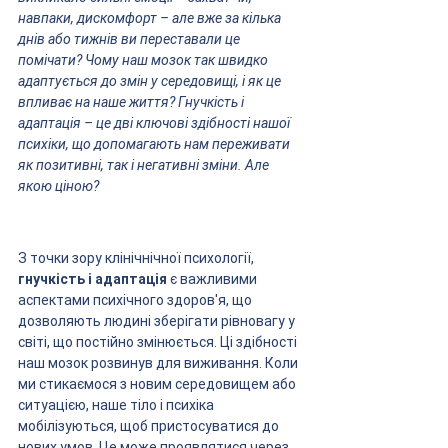
навпаки, дискомфорт – але вже за кілька 
днів або тижнів ви переставали це 
помічати? Чому наш мозок так швидко 
адаптується до змін у середовищі, і як це 
впливає на наше життя? Гнучкість і 
адаптація – це дві ключові здібності нашої 
психіки, що допомагають нам переживати 
як позитивні, так і негативні зміни. Але 
якою ціною?
З точки зору клінічнічної психології, 
гнучкість і адаптація
 є важливими 
аспектами психічного здоров'я, що 
дозволяють людині зберігати рівновагу у 
світі, що постійно змінюється. Ці здібності 
наш мозок розвинув для виживання. Коли 
ми стикаємося з новим середовищем або 
ситуацією, наше тіло і психіка 
мобілізуються, щоб пристосуватися до 
нових умов. Це може проявлятися через 