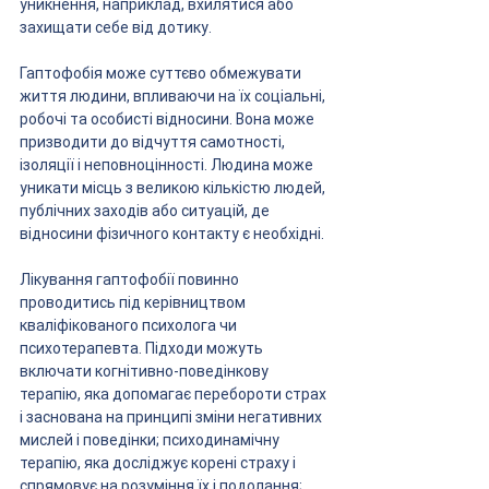
уникнення, наприклад, вхилятися або 
захищати себе від дотику.
Гаптофобія може суттєво обмежувати 
життя людини, впливаючи на їх соціальні, 
робочі та особисті відносини. Вона може 
призводити до відчуття самотності, 
ізоляції і неповноцінності. Людина може 
уникати місць з великою кількістю людей, 
публічних заходів або ситуацій, де 
відносини фізичного контакту є необхідні.
Лікування гаптофобії повинно 
проводитись під керівництвом 
кваліфікованого психолога чи 
психотерапевта. Підходи можуть 
включати когнітивно-поведінкову 
терапію, яка допомагає перебороти страх 
і заснована на принципі зміни негативних 
мислей і поведінки; психодинамічну 
терапію, яка досліджує корені страху і 
спрямовує на розуміння їх і подолання; 