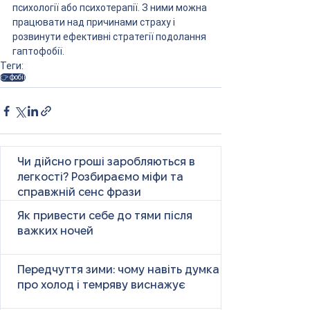
психології або психотерапії. З ними можна 
працювати над причинами страху і 
розвинути ефективні стратегії подолання 
гаптофобії.
Теги:
👉 фобії
Чи дійсно гроші заробляються в
легкості? Розбираємо міфи та
справжній сенс фрази
Як привести себе до тями після
важких ночей
Передчуття зими: чому навіть думка
про холод і темряву виснажує