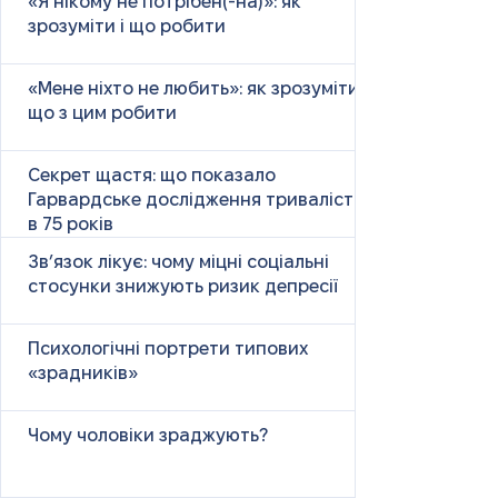
«Я нікому не потрібен(-на)»: як
зрозуміти і що робити
«Мене ніхто не любить»: як зрозуміти і
що з цим робити
Секрет щастя: що показало
Гарвардське дослідження тривалістю
в 75 років
Зв’язок лікує: чому міцні соціальні
стосунки знижують ризик депресії
Психологічні портрети типових
«зрадників»
Чому чоловіки зраджують?