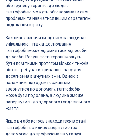
або групову терапію, де люди з 
гаптофобією можуть обговорювати свої 
проблеми та навчатися іншим стратегіям 
подолання страху.
Важливо зазначити, що кожна людина є 
унікальною, і підхід до лікування 
гаптофобії може відрізнятись від особи 
до особи. Результати терапії можуть 
бути помітними протягом кількох тижнів 
або потребувати тривалого часу для 
досягнення відчутних змін. Однак, з 
належним підходом і бажанням 
звернутися по допомогу, гаптофобія 
може бути подолана, а людина зможе 
повернутись до здорового і задовільного 
життя.
Якщо ви або когось знаходитеся в стані 
гаптофобії, важливо звернутися за 
допомогою до професіоналів у галузі 