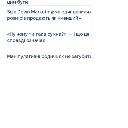
цим бути
Size Down Marketing: як одяг великих
розмірів продають як «менший»
«Ну чому ти така сумна?» — і що це
справді означає
Маніпулятивні родичі: як не загубити
себе у сімейних іграх
Психологія першого враження: як
мозок оцінює нових людей
Як знайти партнера: психологія,
наука та практичні поради
Як навчитися насолоджуватися