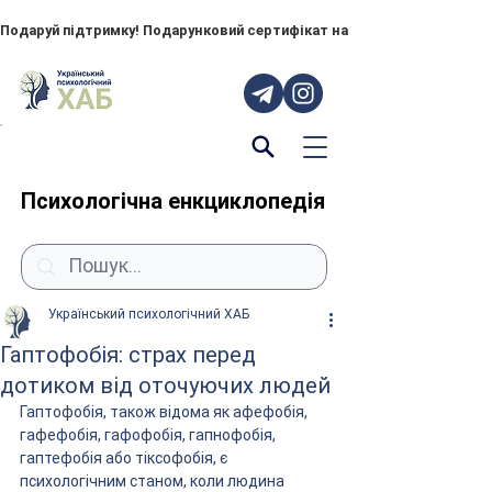
Подаруй підтримку! Подарунковий сертифікат на "ПОРУЧ" – тепер до
Психологічна енкциклопедія
Український психологічний ХАБ
Гаптофобія: страх перед
дотиком від оточуючих людей
Гаптофобія, також відома як афефобія, 
гафефобія, гафофобія, гапнофобія, 
гаптефобія або тіксофобія, є 
психологічним станом, коли людина 