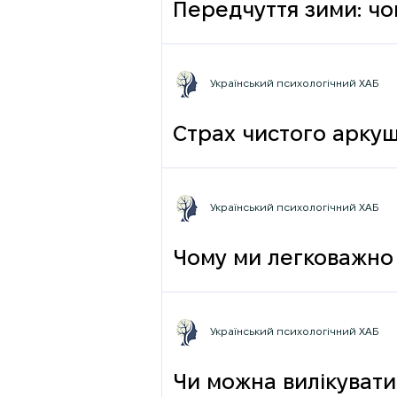
Передчуття зими: чо
Український психологічний ХАБ
Страх чистого аркуш
Український психологічний ХАБ
Чому ми легковажно 
грамотності до псих
Український психологічний ХАБ
Чи можна вилікувати