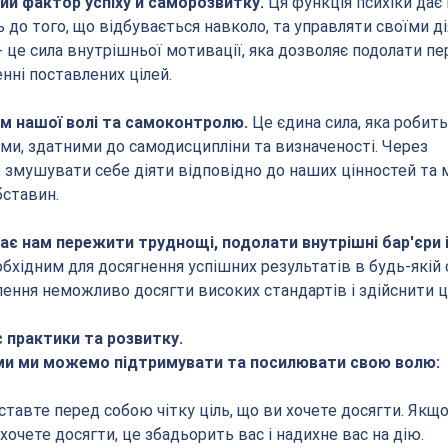
й фактор успіху й саморозвитку. 
Ця функція психіки дає 
 до того, що відбувається навколо, та управляти своїми ді
- це сила внутрішньої мотивації, яка дозволяє подолати п
нні поставлених цілей.
м нашої волі та самоконтролю. 
Це єдина сила, яка робить
и, здатними до самодисципліни та визначеності. Через 
мушувати себе діяти відповідно до наших цінностей та м
бставин.
є нам пережити труднощі, подолати внутрішні бар'єри і
обхідним для досягнення успішних результатів в будь-якій 
лення неможливо досягти високих стандартів і здійснити ці
 практики та розвитку. 
кими ми можемо підтримувати та посилювати свою волю:
оставте перед собою чітку ціль, що ви хочете досягти. Якщо
 хочете досягти, це збадьорить вас і надихне вас на дію.