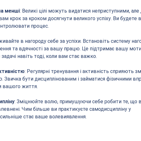
на менші
: Великі цілі можуть видатися неприступними, але д
ам крок за кроком досягнути великого успіху. Ви будете в
онтролювати процес.
уживайте в нагороду себе за успіхи. Встановіть систему наго
ення та вдячності за вашу працю. Це підтримає вашу моти
адачі навіть тоді, коли вам стає важко.
ктивністю
: Регулярні тренування і активність сприяють з
ю. Звичка бути дисциплінованим і займатися фізичними вп
и вашого життя.
ипліну
: Зміцнюйте волю, примушуючи себе робити те, що в
впевнені. Чим більше ви практикуєте самодисципліну у 
 сильніше стає ваше волевиявлення.