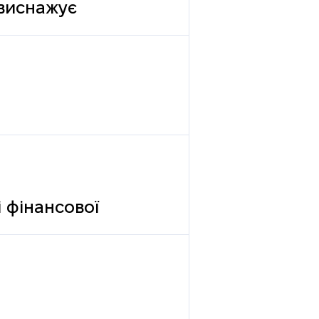
 виснажує
 фінансової