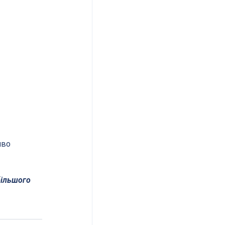
во 
більшого 