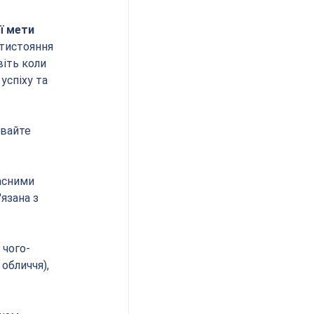
ї мети 
тистояння 
іть коли 
спіху та 
авайте 
асними 
язана з 
 чого-
обличчя), 