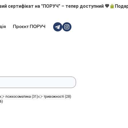
дія
Проєкт ПОРУЧ
47 постів
31 пост
28 постів
👉 психосоматика
(31)
👉 тривожності
(28)
16 постів
6)