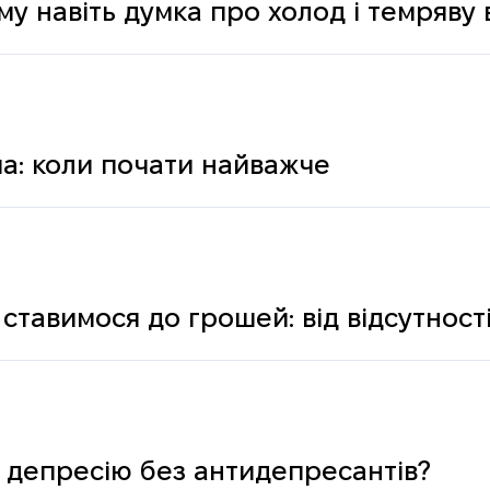
му навіть думка про холод і темряву
а: коли почати найважче
ставимося до грошей: від відсутності
ологічних і психічних причин
 депресію без антидепресантів?