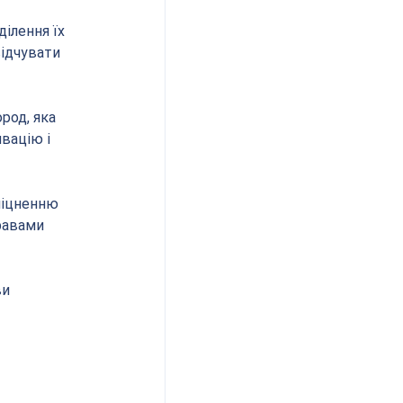
ілення їх 
ідчувати 
род, яка 
вацію і 
міцненню 
равами 
и 