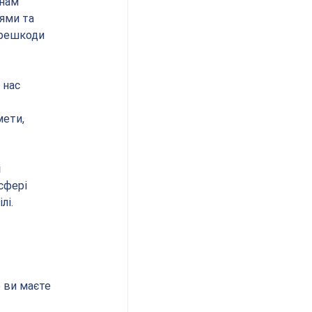
нам 
ями та 
ерешкоди 
 нас 
ети, 
 
сфері 
лі.
 ви маєте 