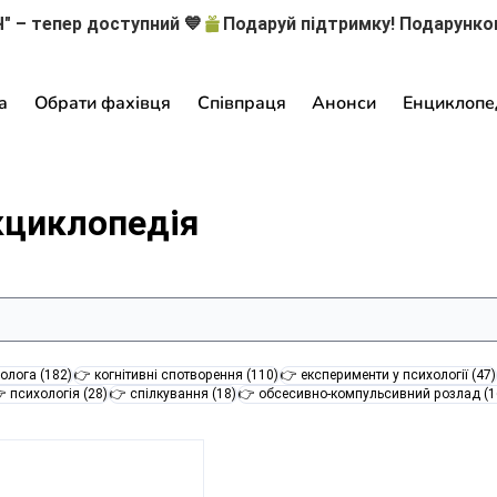
" – тепер доступний 💙
а
Обрати фахівця
Співпраця
Анонси
Енциклопе
кциклопедія
182 пости
110 постів
олога
(182)
👉 когнітивні спотворення
(110)
👉 експерименти у психології
(47)
28 постів
18 постів
 психологія
(28)
👉 спілкування
(18)
👉 обсесивно-компульсивний розлад
(1