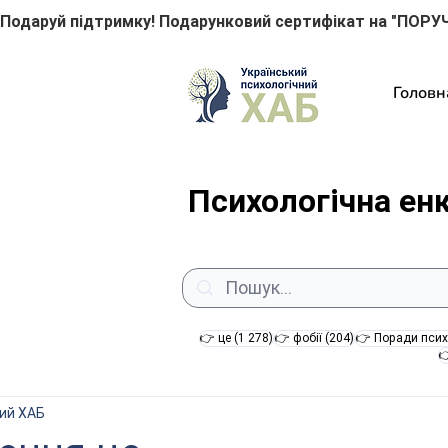
Подаруй підтримку! Подарунковий сертифікат на "ПОРУЧ
Головн
Психологічна ен
1 278 постів
204 пости
👉 це
(1 278)
👉 фобії
(204)
👉 Поради псих

ний ХАБ