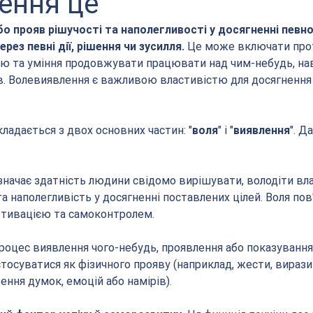
ення це
о прояв рішучості та наполегливості у досягненні певно
рез певні дії, рішення чи зусилля. 
Це може включати про
ю та уміння продовжувати працювати над чим-небудь, нав
в. Волевиявлення є важливою властивістю для досягнення у
складається з двох основних частин: "
воля
" і "
виявлення
". Д
 означає здатність людини свідомо вирішувати, володіти вл
а наполегливість у досягненні поставлених цілей. Воля пов'
отивацією та самоконтролем.
 процес виявлення чого-небудь, проявлення або показування
осуватися як фізичного прояву (наприклад, жести, вирази 
ення думок, емоцій або намірів).