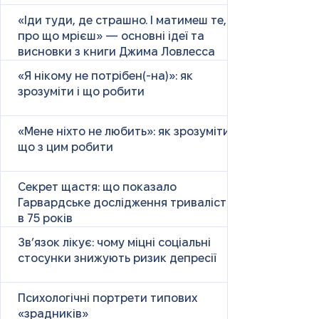
«Іди туди, де страшно. І матимеш те,
про що мрієш» — основні ідеї та
висновки з книги Джима Ловлесса
«Я нікому не потрібен(-на)»: як
зрозуміти і що робити
«Мене ніхто не любить»: як зрозуміти і
що з цим робити
Секрет щастя: що показало
Гарвардське дослідження тривалістю
в 75 років
Зв’язок лікує: чому міцні соціальні
стосунки знижують ризик депресії
Психологічні портрети типових
«зрадників»