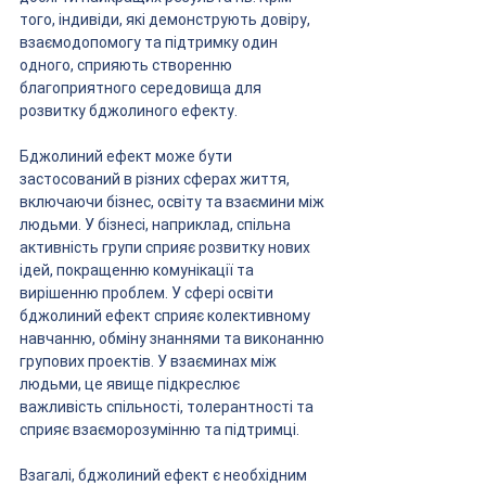
того, індивіди, які демонструють довіру, 
взаємодопомогу та підтримку один 
одного, сприяють створенню 
благоприятного середовища для 
розвитку бджолиного ефекту.
Бджолиний ефект може бути 
застосований в різних сферах життя, 
включаючи бізнес, освіту та взаємини між 
людьми. У бізнесі, наприклад, спільна 
активність групи сприяє розвитку нових 
ідей, покращенню комунікації та 
вирішенню проблем. У сфері освіти 
бджолиний ефект сприяє колективному 
навчанню, обміну знаннями та виконанню 
групових проектів. У взаєминах між 
людьми, це явище підкреслює 
важливість спільності, толерантності та 
сприяє взаєморозумінню та підтримці.
Взагалі, бджолиний ефект є необхідним 