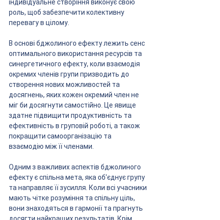
індивідуальне створіння виконує свою 
роль, щоб забезпечити колективну 
перевагу в цілому.
В основі бджолиного ефекту лежить сенс 
оптимального використання ресурсів та 
синергетичного ефекту, коли взаємодія 
окремих членів групи призводить до 
створення нових можливостей та 
досягнень, яких кожен окремий член не 
міг би досягнути самостійно. Це явище 
здатне підвищити продуктивність та 
ефективність в груповій роботі, а також 
покращити самоорганізацію та 
взаємодію між її членами.
Одним з важливих аспектів бджолиного 
ефекту є спільна мета, яка об'єднує групу 
та направляє її зусилля. Коли всі учасники 
мають чітке розуміння та спільну ціль, 
вони знаходяться в гармонії та прагнуть 
досягти найкращих результатів. Крім 