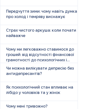
Передчуття зими: чому навіть думка
про холод і темряву виснажує
Страх чистого аркуша: коли почати
найважче
Чому ми легковажно ставимося до
грошей: від відсутності фінансової
грамотності до психологічних і
психічних причин
Чи можна вилікувати депресію без
антидепресантів?
Як психологічний стан впливає на
лібідо у чоловіків та у жінок
Чому мені тривожно?