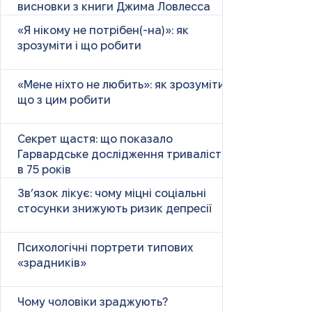
висновки з книги Джима Ловлесса
«Я нікому не потрібен(-на)»: як
зрозуміти і що робити
«Мене ніхто не любить»: як зрозуміти і
що з цим робити
Секрет щастя: що показало
Гарвардське дослідження тривалістю
в 75 років
Зв’язок лікує: чому міцні соціальні
стосунки знижують ризик депресії
Психологічні портрети типових
«зрадників»
Чому чоловіки зраджують?