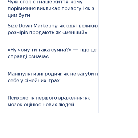
Чужі сторіс і наше життя: чому
порівняння викликає тривогу і як з
цим бути
Size Down Marketing: як одяг великих
розмірів продають як «менший»
«Ну чому ти така сумна?» — і що це
справді означає
Маніпулятивні родичі: як не загубити
себе у сімейних іграх
Психологія першого враження: як
мозок оцінює нових людей
Як знайти партнера: психологія,
наука та практичні поради