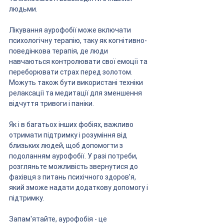
людьми.
Лікування аурофобії може включати 
психологічну терапію, таку як когнітивно-
поведінкова терапія, де люди 
навчаються контролювати свої емоції та 
переборювати страх перед золотом. 
Можуть також бути використані техніки 
релаксації та медитації для зменшення 
відчуття тривоги і паніки.
Як і в багатьох інших фобіях, важливо 
отримати підтримку і розуміння від 
близьких людей, щоб допомогти з 
подоланням аурофобії. У разі потреби, 
розгляньте можливість звернутися до 
фахівця з питань психічного здоров'я, 
який зможе надати додаткову допомогу і 
підтримку.
Запам'ятайте, аурофобія - це 