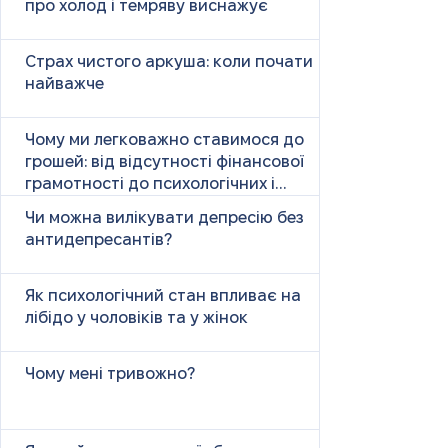
про холод і темряву виснажує
Страх чистого аркуша: коли почати
найважче
Чому ми легковажно ставимося до
грошей: від відсутності фінансової
грамотності до психологічних і
психічних причин
Чи можна вилікувати депресію без
антидепресантів?
Як психологічний стан впливає на
лібідо у чоловіків та у жінок
Чому мені тривожно?