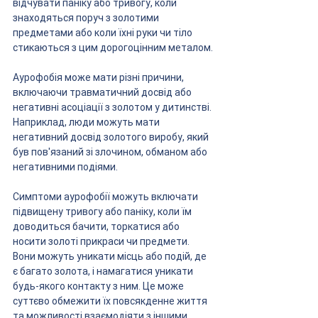
відчувати паніку або тривогу, коли 
знаходяться поруч з золотими 
предметами або коли їхні руки чи тіло 
стикаються з цим дорогоцінним металом.
Аурофобія може мати різні причини, 
включаючи травматичний досвід або 
негативні асоціації з золотом у дитинстві. 
Наприклад, люди можуть мати 
негативний досвід золотого виробу, який 
був пов'язаний зі злочином, обманом або 
негативними подіями.
Симптоми аурофобії можуть включати 
підвищену тривогу або паніку, коли їм 
доводиться бачити, торкатися або 
носити золоті прикраси чи предмети. 
Вони можуть уникати місць або подій, де 
є багато золота, і намагатися уникати 
будь-якого контакту з ним. Це може 
суттєво обмежити їх повсякденне життя 
та можливості взаємодіяти з іншими 