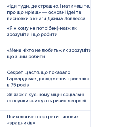
«Іди туди, де страшно. І матимеш те,
про що мрієш» — основні ідеї та
висновки з книги Джима Ловлесса
«Я нікому не потрібен(-на)»: як
зрозуміти і що робити
«Мене ніхто не любить»: як зрозуміти і
що з цим робити
Секрет щастя: що показало
Гарвардське дослідження тривалістю
в 75 років
Зв’язок лікує: чому міцні соціальні
стосунки знижують ризик депресії
Психологічні портрети типових
«зрадників»