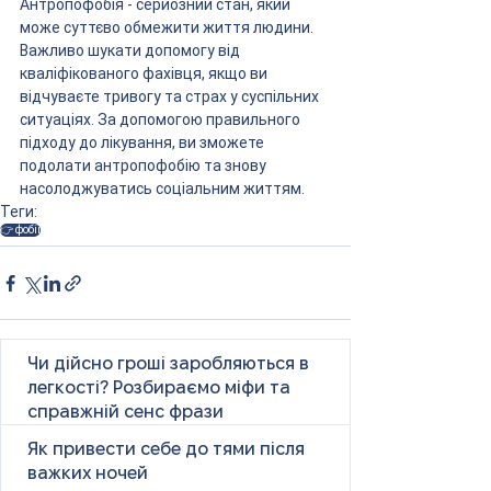
Антропофобія - серйозний стан, який 
може суттєво обмежити життя людини. 
Важливо шукати допомогу від 
кваліфікованого фахівця, якщо ви 
відчуваєте тривогу та страх у суспільних 
ситуаціях. За допомогою правильного 
підходу до лікування, ви зможете 
подолати антропофобію та знову 
насолоджуватись соціальним життям.
Теги:
👉 фобії
Чи дійсно гроші заробляються в
легкості? Розбираємо міфи та
справжній сенс фрази
Як привести себе до тями після
важких ночей