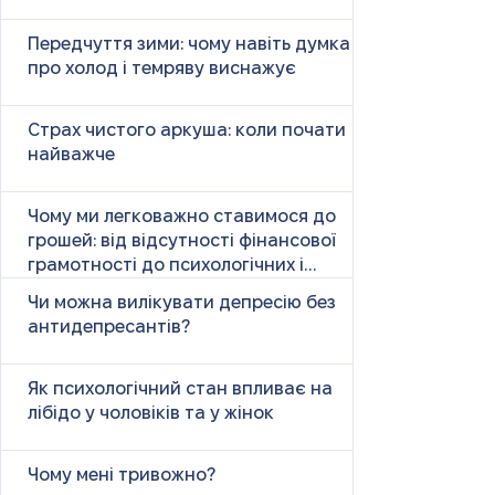
Передчуття зими: чому навіть думка
про холод і темряву виснажує
Страх чистого аркуша: коли почати
найважче
Чому ми легковажно ставимося до
грошей: від відсутності фінансової
грамотності до психологічних і
психічних причин
Чи можна вилікувати депресію без
антидепресантів?
Як психологічний стан впливає на
лібідо у чоловіків та у жінок
Чому мені тривожно?