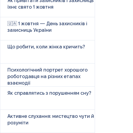
Як привітати захисників і захисниць у
їхнє свято 1 жовтня
🇺🇦 1 жовтня — День захисників і
захисниць України
Що робити, коли жінка кричить?
Психологічний портрет хорошого
роботодавця на різних етапах
взаємодії
Як справлятись з порушенням сну?
Активне слухання: мистецтво чути й
розуміти