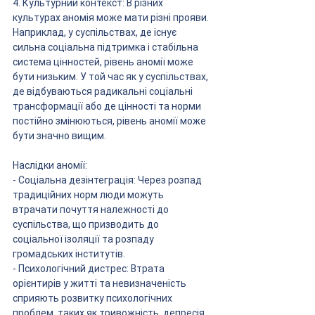
4. Культурний контекст: В різних 
культурах аномія може мати різні прояви. 
Наприклад, у суспільствах, де існує 
сильна соціальна підтримка і стабільна 
система цінностей, рівень аномії може 
бути низьким. У той час як у суспільствах, 
де відбуваються радикальні соціальні 
трансформації або де цінності та норми 
постійно змінюються, рівень аномії може 
бути значно вищим.
Наслідки аномії:
- Соціальна дезінтеграція: Через розпад 
традиційних норм люди можуть 
втрачати почуття належності до 
суспільства, що призводить до 
соціальної ізоляції та розпаду 
громадських інститутів.
- Психологічний дистрес: Втрата 
орієнтирів у житті та невизначеність 
сприяють розвитку психологічних 
проблем, таких як тривожність, депресія 