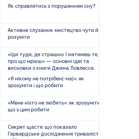
Як справлятись з порушенням сну?
Активне слухання: мистецтво чути й
розуміти
«Іди туди, де страшно. І матимеш те,
про що мрієш» — основні ідеї та
висновки з книги Джима Ловлесса
«Я нікому не потрібен(-на)»: як
зрозуміти і що робити
«Мене ніхто не любить»: як зрозуміти і
що з цим робити
Секрет щастя: що показало
Гарвардське дослідження тривалістю