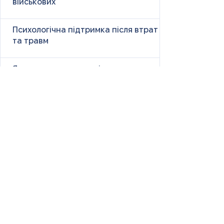
військових
Психологічна підтримка після втрат
та травм
Як справлятися з панічними атаками
Чужі сторіс і наше життя: чому
порівняння викликає тривогу і як з
цим бути
Size Down Marketing: як одяг великих
розмірів продають як «менший»
«Ну чому ти така сумна?» — і що це
справді означає