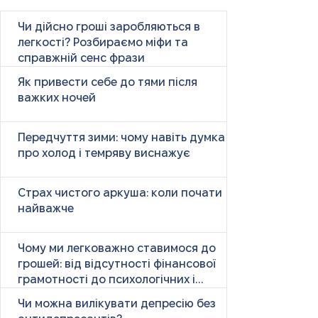
Чи дійсно гроші заробляються в
легкості? Розбираємо міфи та
справжній сенс фрази
Як привести себе до тями після
важких ночей
Передчуття зими: чому навіть думка
про холод і темряву виснажує
Страх чистого аркуша: коли почати
найважче
Чому ми легковажно ставимося до
грошей: від відсутності фінансової
грамотності до психологічних і
психічних причин
Чи можна вилікувати депресію без