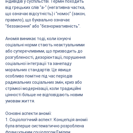
індивідів у суспільстві. Термін походить 
від грецьких слів "а-" (негативна частка, 
що означає відсутність) і "номос" (закон, 
правило), що буквально означає 
"беззаконня" або "безнормативність".
Аномія виникає тоді, коли існуючі 
соціальні норми стають неактуальними 
або суперечливими, що призводить до 
розгубленості, дезорієнтації, порушення 
соціальної інтеграції та занепаду 
моральних стандартів. Це явище 
особливо помітне під час періодів 
радикальних соціальних змін, криз або 
стрімкої модернізації, коли традиційні 
цінності більше не відповідають новим 
умовам життя.
Основні аспекти аномії:
1. Соціологічний аспект: Концепція аномії 
була вперше систематично розроблена 
французьким соціологом Емілем 