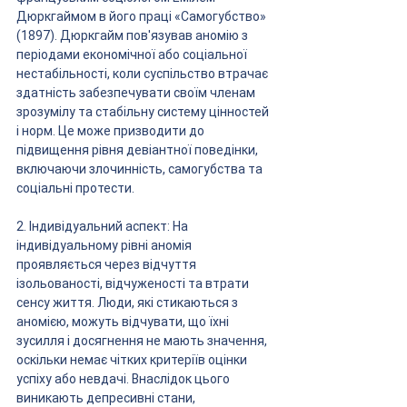
Дюркгаймом в його праці «Самогубство» 
(1897). Дюркгайм пов'язував аномію з 
періодами економічної або соціальної 
нестабільності, коли суспільство втрачає 
здатність забезпечувати своїм членам 
зрозумілу та стабільну систему цінностей 
і норм. Це може призводити до 
підвищення рівня девіантної поведінки, 
включаючи злочинність, самогубства та 
соціальні протести.
2. Індивідуальний аспект: На 
індивідуальному рівні аномія 
проявляється через відчуття 
ізольованості, відчуженості та втрати 
сенсу життя. Люди, які стикаються з 
аномією, можуть відчувати, що їхні 
зусилля і досягнення не мають значення, 
оскільки немає чітких критеріїв оцінки 
успіху або невдачі. Внаслідок цього 
виникають депресивні стани, 