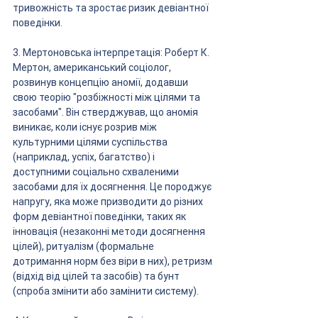
тривожність та зростає ризик девіантної 
поведінки.
3. Мертоновська інтерпретація: Роберт К. 
Мертон, американський соціолог, 
розвинув концепцію аномії, додавши 
свою теорію "розбіжності між цілями та 
засобами". Він стверджував, що аномія 
виникає, коли існує розрив між 
культурними цілями суспільства 
(наприклад, успіх, багатство) і 
доступними соціально схваленими 
засобами для їх досягнення. Це породжує 
напругу, яка може призводити до різних 
форм девіантної поведінки, таких як 
інновація (незаконні методи досягнення 
цілей), ритуалізм (формальне 
дотримання норм без віри в них), ретризм 
(відхід від цілей та засобів) та бунт 
(спроба змінити або замінити систему).