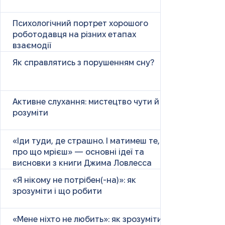
Психологічний портрет хорошого
роботодавця на різних етапах
взаємодії
Як справлятись з порушенням сну?
Активне слухання: мистецтво чути й
розуміти
«Іди туди, де страшно. І матимеш те,
про що мрієш» — основні ідеї та
висновки з книги Джима Ловлесса
«Я нікому не потрібен(-на)»: як
зрозуміти і що робити
«Мене ніхто не любить»: як зрозуміти і