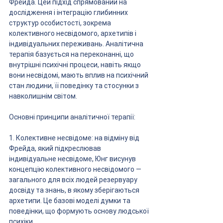
Фрейда. Цей підхід спрямований на 
дослідження і інтеграцію глибинних 
структур особистості, зокрема 
колективного несвідомого, архетипів і 
індивідуальних переживань. Аналітична 
терапія базується на переконанні, що 
внутрішні психічні процеси, навіть якщо 
вони несвідомі, мають вплив на психічний 
стан людини, її поведінку та стосунки з 
навколишнім світом.
Основні принципи аналітичної терапії:
1. Колективне несвідоме: на відміну від 
Фрейда, який підкреслював 
індивідуальне несвідоме, Юнг висунув 
концепцію колективного несвідомого — 
загального для всіх людей резервуару 
досвіду та знань, в якому зберігаються 
архетипи. Це базові моделі думки та 
поведінки, що формують основу людської 
психіки.