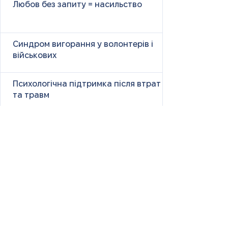
Любов без запиту = насильство
Синдром вигорання у волонтерів і
військових
Психологічна підтримка після втрат
та травм
Як справлятися з панічними атаками
Чужі сторіс і наше життя: чому
порівняння викликає тривогу і як з
цим бути
Size Down Marketing: як одяг великих
розмірів продають як «менший»