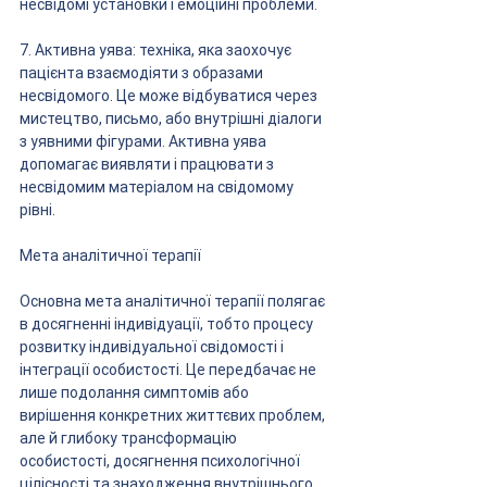
несвідомі установки і емоційні проблеми.
7. Активна уява: техніка, яка заохочує 
пацієнта взаємодіяти з образами 
несвідомого. Це може відбуватися через 
мистецтво, письмо, або внутрішні діалоги 
з уявними фігурами. Активна уява 
допомагає виявляти і працювати з 
несвідомим матеріалом на свідомому 
рівні.
Мета аналітичної терапії
Основна мета аналітичної терапії полягає 
в досягненні індивідуації, тобто процесу 
розвитку індивідуальної свідомості і 
інтеграції особистості. Це передбачає не 
лише подолання симптомів або 
вирішення конкретних життєвих проблем, 
але й глибоку трансформацію 
особистості, досягнення психологічної 
цілісності та знаходження внутрішнього 