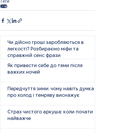
Теги:
👉 це
Чи дійсно гроші заробляються в
легкості? Розбираємо міфи та
справжній сенс фрази
Як привести себе до тями після
важких ночей
Передчуття зими: чому навіть думка
про холод і темряву виснажує
Страх чистого аркуша: коли почати
найважче