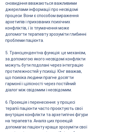
сновидіння вважаються важливими 
джерелами інформації про несвідомі 
процеси. Вони є способом вираження 
архетипів і прихованих психічних 
конфліктів, і їх тлумачення може 
допомогти терапевту зрозуміти глибинні 
проблеми пацієнта.
5. Трансцендентна функція: це механізм, 
за допомогою якого несвідомі конфлікти 
можуть бути подолані через інтеграцію 
протилежностей у психіці. Юнг вважав, 
що психіка людини прагне досягти 
гармонії і цілісності через постійний 
діалог між свідомим і несвідомим.
6. Проекція і перенесення: у процесі 
терапії пацієнти часто проєктують свої 
внутрішні конфлікти та архетипічні фігури 
на терапевта. Аналіз цих проекцій 
допомагає пацієнту краще зрозуміти свої 