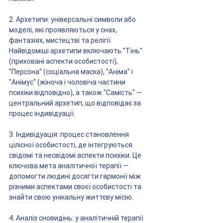
2. Архетипи: універсальні символи або 
моделі, які проявляються у снах, 
фантазіях, мистецтві та релігії. 
Найвідоміші архетипи включають "Тінь" 
(приховані аспекти особистості), 
"Персона" (соціальна маска), "Аніма" і 
"Анімус" (жіноча і чоловіча частини 
психіки відповідно), а також "Самість" — 
центральний архетип, що відповідає за 
процес індивідуації.
3. Індивідуація: процес становлення 
цілісної особистості, де інтегруються 
свідомі та несвідомі аспекти психіки. Це 
ключова мета аналітичної терапії — 
допомогти людині досягти гармонії між 
різними аспектами своєї особистості та 
знайти свою унікальну життєву місію.
4. Аналіз сновидінь: у аналітичній терапії 